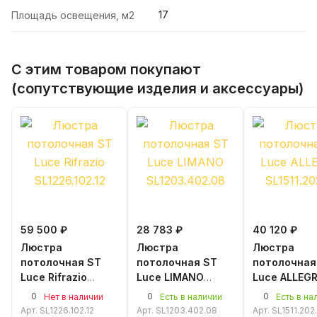
17
Площадь освещения, м2
С этим товаром покупают
(сопутствующие изделия и аксессуары)
59 500 ₽
28 783 ₽
40 120 ₽
Люстра
Люстра
Люстра
потолочная ST
потолочная ST
потолочная
Luce Rifrazio
Luce LIMANO
Luce ALLEG
SL1226.102.12
SL1203.402.08
SL1511.202.
0
0
0
Нет в наличии
Есть в наличии
Есть в на
Арт.
SL1226.102.12
Арт.
SL1203.402.08
Арт.
SL1511.202