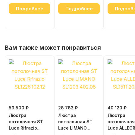
Подробнее
Подробнее
Подроб
Вам также может понравиться
59 500 ₽
28 783 ₽
40 120 ₽
Люстра
Люстра
Люстра
потолочная ST
потолочная ST
потолочная
Luce Rifrazio
Luce LIMANO
Luce ALLEG
SL1226.102.12
SL1203.402.08
SL1511.202.