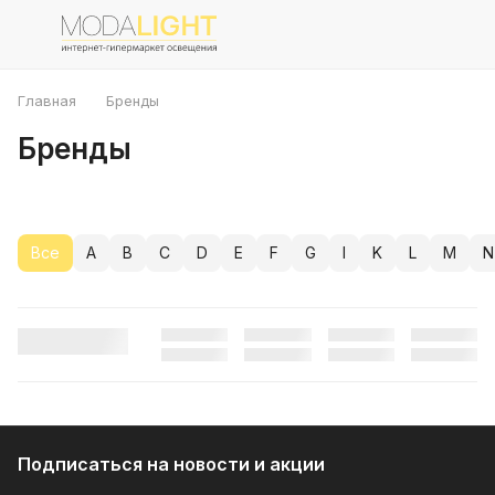
Главная
Бренды
Бренды
Все
A
B
C
D
E
F
G
I
K
L
M
N
Подписаться
на новости и акции