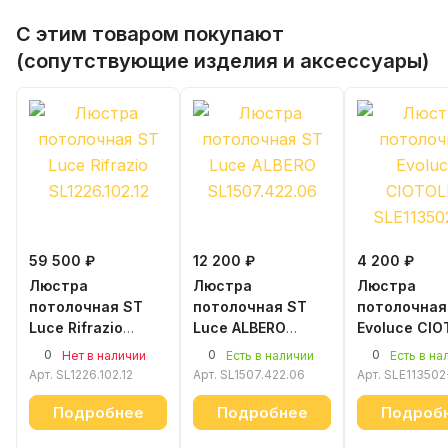
С этим товаром покупают
(сопутствующие изделия и аксессуары)
59 500 ₽
12 200 ₽
4 200 ₽
Люстра
Люстра
Люстра
потолочная ST
потолочная ST
потолочная
Luce Rifrazio
Luce ALBERO
Evoluce CIO
SL1226.102.12
SL1507.422.06
SLE113502-
0
0
0
Нет в наличии
Есть в наличии
Есть в на
Арт.
SL1226.102.12
Арт.
SL1507.422.06
Арт.
SLE113502
Подробнее
Подробнее
Подроб