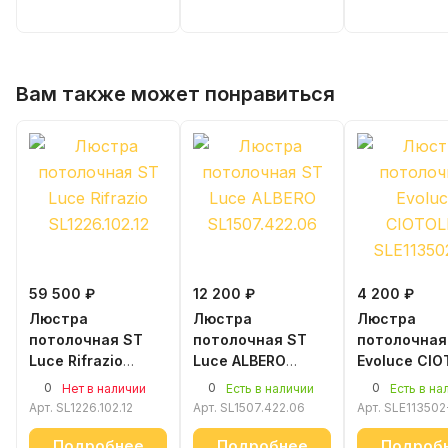
Вам также может понравиться
59 500 ₽
12 200 ₽
4 200 ₽
Люстра
Люстра
Люстра
потолочная ST
потолочная ST
потолочная
Luce Rifrazio
Luce ALBERO
Evoluce CIO
SL1226.102.12
SL1507.422.06
SLE113502-
0
0
0
Нет в наличии
Есть в наличии
Есть в на
Арт.
SL1226.102.12
Арт.
SL1507.422.06
Арт.
SLE113502
Подробнее
Подробнее
Подроб