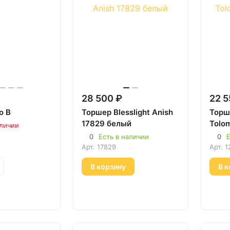
28 500 ₽
22 5
o B
Торшер Blesslight Anish
Торше
17829 белый
Tolo
аличии
0
Есть в наличии
0
Е
Арт.
17829
Арт.
1
В корзину
В к