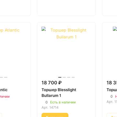
18 700 ₽
18 3
ntic
Торшер Blesslight
Торш
Bullarum 1
аличии
0
Н
Арт.
1
0
Есть в наличии
Арт.
14714