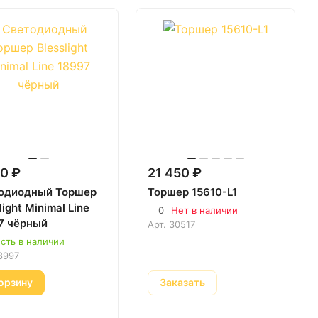
0 ₽
21 450 ₽
одиодный Торшер
Торшер 15610-L1
light Minimal Line
0
Нет в наличии
7 чёрный
Арт.
30517
сть в наличии
8997
орзину
Заказать