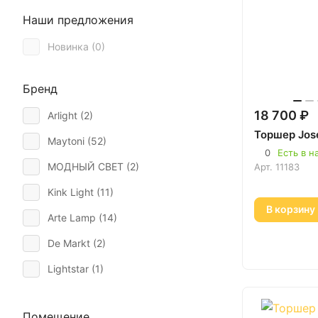
Наши предложения
Новинка (
0
)
Бренд
18 700 ₽
Arlight (
2
)
Торшер Jos
Maytoni (
52
)
0
Есть в н
МОДНЫЙ СВЕТ (
2
)
Арт.
11183
Kink Light (
11
)
В корзину
Arte Lamp (
14
)
De Markt (
2
)
Lightstar (
1
)
Divinare (
5
)
Помещение