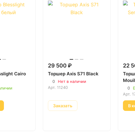
29 500 ₽
22 5
slight Cairo
Торшер Axis S71 Black
Торше
Mouil
0
Нет в наличии
Арт.
11240
аличии
0
Е
Арт.
1
Заказать
В к