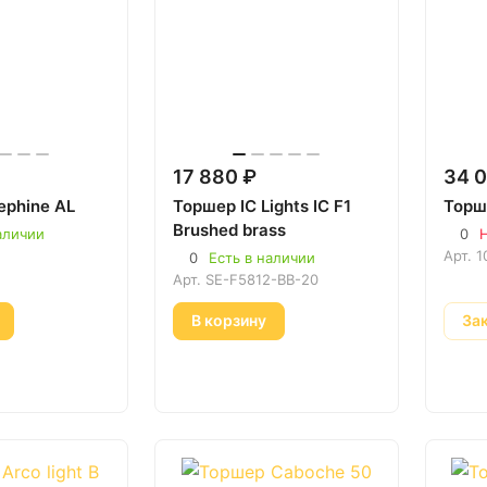
17 880 ₽
34 0
ephine AL
Торшер IC Lights IC F1
Торш
Brushed brass
аличии
0
Н
Арт.
1
0
Есть в наличии
Арт.
SE-F5812-BB-20
В корзину
За