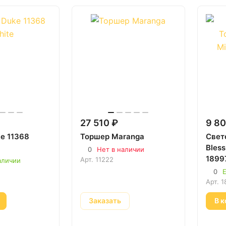
27 510 ₽
9 80
e 11368
Торшер Maranga
Свет
Bless
0
Нет в наличии
1899
Арт.
11222
аличии
0
Е
Арт.
1
Заказать
В к