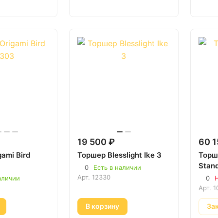
19 500 ₽
60 1
ami Bird
Торшер Blesslight Ike 3
Торше
Stan
0
Есть в наличии
Арт.
12330
аличии
0
Н
Арт.
1
В корзину
За