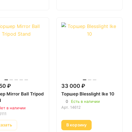
50 ₽
33 000 ₽
р Mirror Ball Tripod
Торшер Blesslight Ike 10
d
0
Есть в наличии
Арт.
14612
ет в наличии
0111
казать
В корзину