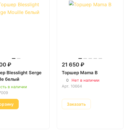
00 ₽
21 650 ₽
р Blesslight Serge
Торшер Mama B
le белый
0
Нет в наличии
Арт.
10664
сть в наличии
7009
орзину
Заказать