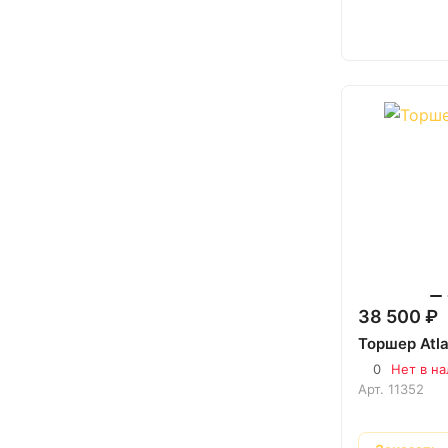
38 500 ₽
Торшер Atla
0
Нет в н
Арт.
11352