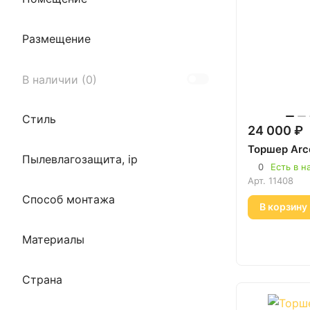
Eglo (
39
)
Freya (
44
)
Размещение
Loft IT (
16
)
Lumion (
5
)
В наличии (
0
)
Lussole (
73
)
Стиль
Blesslight (
33
)
24 000 ₽
Торшер Arco
Novotech (
1
)
Пылевлагозащита, ip
0
Есть в н
Odeon Light (
3
)
Арт.
11408
Способ монтажа
ST Luce (
8
)
В корзину
Lumina Deco (
10
)
Материалы
Страна