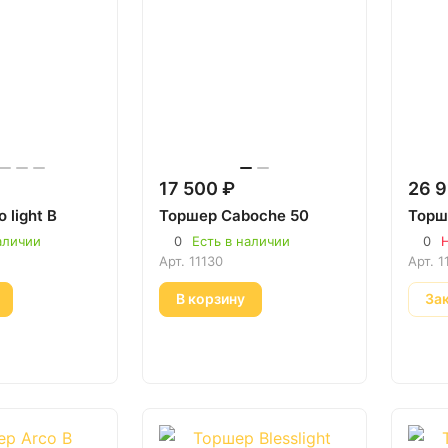
17 500 ₽
26 9
 light B
Торшер Caboche 50
Торш
аличии
0
Есть в наличии
0
Н
Арт.
11130
Арт.
1
В корзину
За