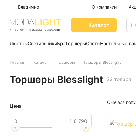
Владимир
О компании
Ак
Каталог
Люстры
Светильники
Бра
Торшеры
Споты
Настольные ла
Главная
Каталог
Торшеры
Торшеры Blesslight
Торшеры Blesslight
33 товара
Сначала поп
Цена