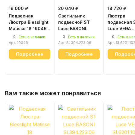
19 000 ₽
20 040 ₽
18 720 ₽
Подвесная
Светильник
Люстра
Люстра Blesslight
подвесной ST
подвесная 
Matisse 18 19046
Luce BASONI
Luce VEGA
белый
SL394.223.06
SL6201.103.
0
0
0
Есть в наличии
Есть в наличии
Есть в на
Арт.
19046
Арт.
SL394.223.06
Арт.
SL6201.103
Подробнее
Подробнее
Подроб
Вам также может понравиться