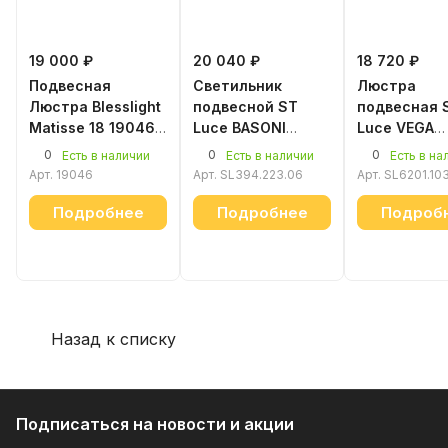
19 000 ₽
20 040 ₽
18 720 ₽
Подвесная
Светильник
Люстра
Люстра Blesslight
подвесной ST
подвесная 
Matisse 18 19046
Luce BASONI
Luce VEGA
белый
SL394.223.06
SL6201.103.
0
0
0
Есть в наличии
Есть в наличии
Есть в на
Арт.
19046
Арт.
SL394.223.06
Арт.
SL6201.103
Подробнее
Подробнее
Подроб
Назад к списку
Подписаться
на новости и акции