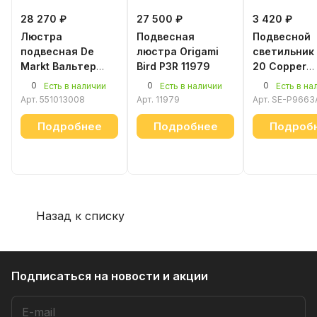
28 270 ₽
27 500 ₽
3 420 ₽
Люстра
Подвесная
Подвесной
подвесная De
люстра Origami
светильник
Markt Вальтер
Bird P3R 11979
20 Copper
551013008
(уценка)
0
0
0
Есть в наличии
Есть в наличии
Есть в на
Арт.
551013008
Арт.
11979
Арт.
SE-P9663
Подробнее
Подробнее
Подроб
Назад к списку
Подписаться
на новости и акции