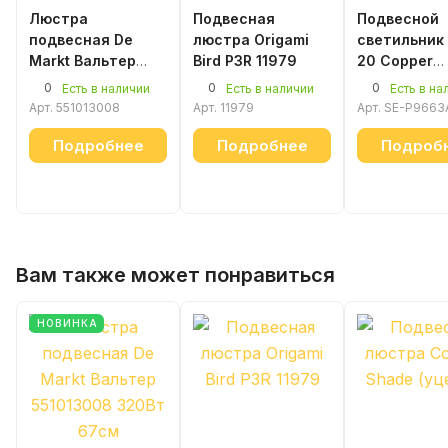
Люстра
Подвесная
Подвесной
подвесная De
люстра Origami
светильник
Markt Вальтер
Bird P3R 11979
20 Copper
551013008
(уценка)
0
0
0
Есть в наличии
Есть в наличии
Есть в на
Арт.
551013008
Арт.
11979
Арт.
SE-P9663
Подробнее
Подробнее
Подроб
Вам также может понравиться
НОВИНКА