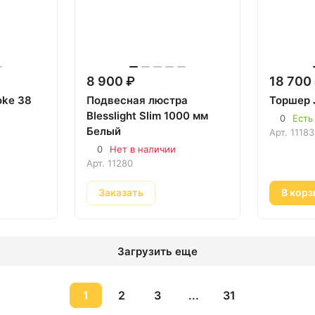
8 900 ₽
18 700
oke 38
Подвесная люстра
Торшер 
Blesslight Slim 1000 мм
0
Есть
Белый
Арт.
11183
0
Нет в наличии
Арт.
11280
Заказать
В корз
Загрузить еще
1
2
3
...
31