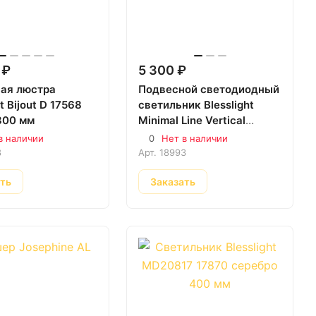
 ₽
5 300 ₽
ая люстра
Подвесной светодиодный
ht Bijout D 17568
светильник Blesslight
800 мм
Minimal Line Vertical
18993 золото 730 мм
в наличии
0
Нет в наличии
8
Арт.
18993
ать
Заказать