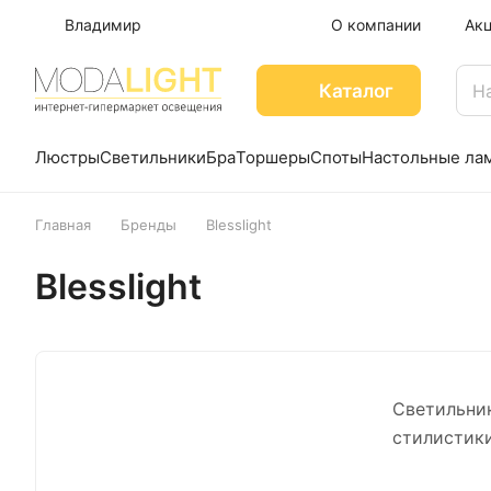
Владимир
О компании
Ак
Каталог
Люстры
Светильники
Бра
Торшеры
Споты
Настольные ла
Главная
Бренды
Blesslight
Blesslight
Светильник
стилистики