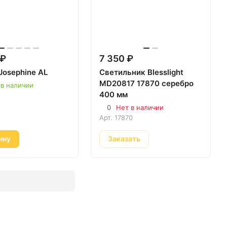
 ₽
7 350 ₽
Josephine AL
Светильник Blesslight
MD20817 17870 серебро
 в наличии
400 мм
0
Нет в наличии
Арт.
17870
ину
Заказать