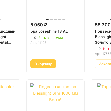
5 950 ₽
58 300
диодный
Бра Josephine 18 AL
Подвесн
ight
Blesslig
0
Есть в наличии
ontal
Золото 
Арт.
11198
0 мм
0
Нет 
Арт.
1756
В корзину
Заказ