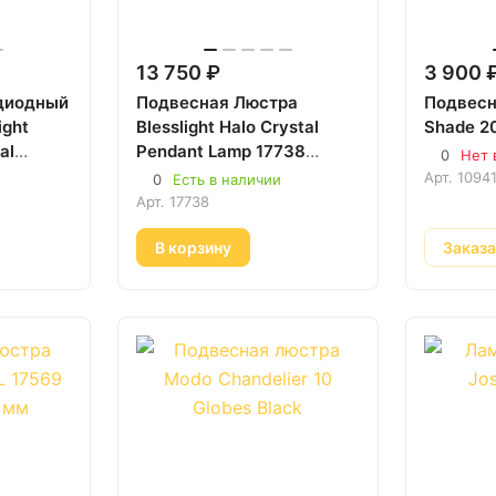
13 750 ₽
3 900 
диодный
Подвесная Люстра
Подвесн
ight
Blesslight Halo Crystal
Shade 2
al
Pendant Lamp 17738
0
Нет 
чёрный 400 мм
Арт.
1094
0
Есть в наличии
Арт.
17738
В корзину
Заказ