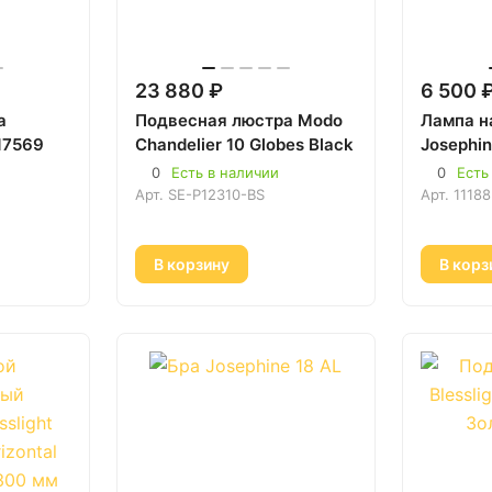
23 880 ₽
6 500 
а
Подвесная люстра Modo
Лампа н
 17569
Chandelier 10 Globes Black
Josephin
0
Есть в наличии
0
Есть
Арт.
SE-P12310-BS
Арт.
11188
В корзину
В корз