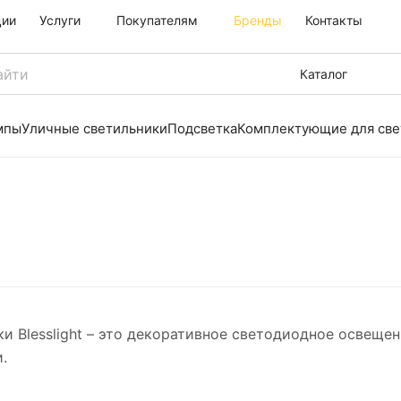
ции
Услуги
Покупателям
Бренды
Контакты
Каталог
мпы
Уличные светильники
Подсветка
Комплектующие для све
и Blesslight – это декоративное светодиодное освеще
.