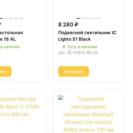
₽
8 280 ₽
астольная
Подвесной светильник IC
e 18 AL
Lights S1 Black
 в наличии
0
Есть в наличии
Арт.
SE-P5812-BK-20
ину
В корзину