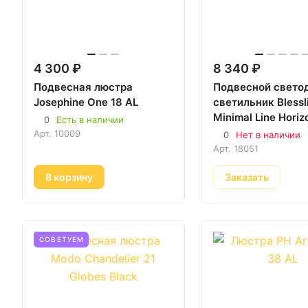
4 300 ₽
8 340 ₽
Подвесная люстра
Подвесной свето
Josephine One 18 AL
светильник Blessl
Minimal Line Horiz
0
Есть в наличии
18051 чёрный 130
Арт.
10009
0
Нет в наличии
Арт.
18051
В корзину
Заказать
СОВЕТУЕМ