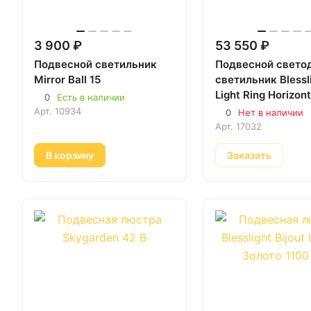
3 900 ₽
53 550 ₽
Подвесной светильник
Подвесной свето
Mirror Ball 15
светильник Blessl
Light Ring Horizont
0
Есть в наличии
латунь 1000 мм
Арт.
10934
0
Нет в наличии
Арт.
17032
В корзину
Заказать